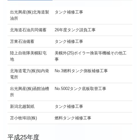
出光興産(株)北海道製
タンク補修工事
油所
北海道石油共同備蓄
26年度タンク請負工事
苫東石油備蓄
タンク補修工事
陸上自衛隊美幌駐屯
美幌外(25)ボイラー換装等機械その他工
地
事
北海道電力(株)知内発
No.3燃料タンク側板補修工事
電所
出光興産(株)函館油槽
No.5002タンク底板取替工事
所
新潟北越製紙
タンク補修工事
苫小牧埠頭(株)
燃料タンク補修工事
平成25年度