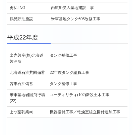
勇払LNG
内航船受入基地建設工事
鶴見貯油施設
米軍基地タンク603改修工事
平成22年度
出光興産(株)北海道
タンク補修工事
製油所
北海道石油共同備蓄
22年度タンク請負工事
苫東石油備蓄
タンク補修工事
米軍基地岩国飛行場
ユーティリティ(102)新設土木工事
(22)
よつ葉乳業㈱
機器据付工事／乾燥室組立据付追加工事