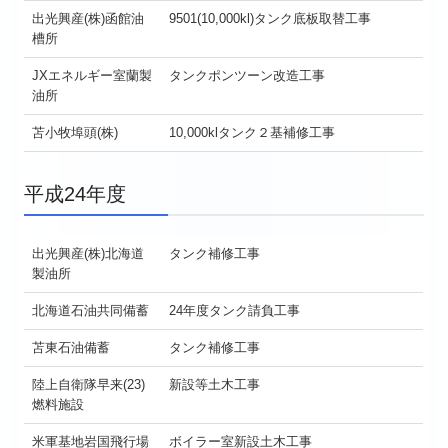
出光興産(株)函館油
9501(10,000kl)タンク底板取替工事
槽所
JXエネルギー室蘭製
タンクポンツーン改造工事
油所
苫小牧埠頭(株)
10,000klタンク２基補修工事
平成24年度
出光興産(株)北海道
タンク補修工事
製油所
北海道石油共同備蓄
24年度タンク請負工事
苫東石油備蓄
タンク補修工事
陸上自衛隊早来(23)
新設等土木工事
燃料施設
米軍基地岩国飛行場
ボイラー室新設土木工事