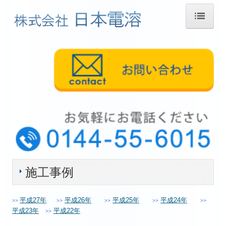
ホーム
会社案内
事業紹介
施工事例
採用情報
施工事例
交通案内
お問い合せ
平成27年
平成26年
平成25年
平成24年
>>
>>
>>
>>
>>
平成23年
平成22年
>>
プライバシーポリシー