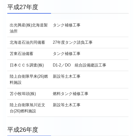
平成27年度
出光興産(株)北海道製
タンク補修工事
油所
北海道石油共同備蓄
27年度タンク請負工事
苫東石油備蓄
タンク補修工事
日本ＣＣＳ調査(株)
D1-2／DO 統合設備建設工事
陸上自衛隊早来(26)燃
新設等土木工事
料施設
苫小牧埠頭(株)
燃料タンク補修工事
陸上自衛隊旭川近文
新設等土木工事
台(26)燃料施設
平成26年度