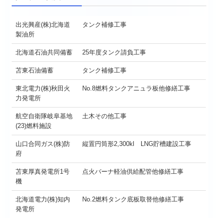
出光興産(株)北海道
タンク補修工事
製油所
北海道石油共同備蓄
25年度タンク請負工事
苫東石油備蓄
タンク補修工事
東北電力(株)秋田火
No.8燃料タンクアニュラ板他修繕工事
力発電所
航空自衛隊岐阜基地
土木その他工事
(23)燃料施設
山口合同ガス(株)防
縦置円筒形2,300kl LNG貯槽建設工事
府
苫東厚真発電所1号
点火バーナ軽油供給配管他修繕工事
機
北海道電力(株)知内
No.2燃料タンク底板取替他修繕工事
発電所