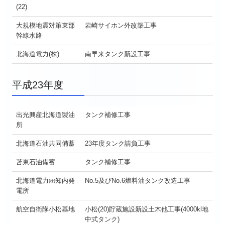
(22)
大規模地震対策東部
岩崎サイホン外改築工事
幹線水路
北海道電力(株)
南早来タンク新設工事
平成23年度
出光興産北海道製油
タンク補修工事
所
北海道石油共同備蓄
23年度タンク請負工事
苫東石油備蓄
タンク補修工事
北海道電力㈱知内発
No.5及びNo.6燃料油タンク改造工事
電所
航空自衛隊小松基地
小松(20)貯蔵施設新設土木他工事(4000kl地
中式タンク)